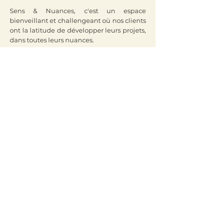
Sens & Nuances, c'est un espace
bienveillant et challengeant où nos clients
ont la latitude de développer leurs projets,
dans toutes leurs nuances.
LE SAVIEZ-VOUS ?
En français le terme " Sens " est un terme
très riche désignant :
1.
Chacune des fonctions
psychophysiologiques liée aux cinq sens ;
2. L'aptitude à connaître, à apprécier
quelque chose de façon immédiate et
intuitive ;
3. Une raison d'être, une finalité de