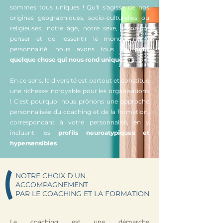
sommes tous uniques ! Qu'il s'agisse de nos
origines géographiques, socio-culturelles ou
religieuses, notre âge, notre sexe, façon de
penser et de ressentir le monde, notre
personnalité, nous avons tous
ce petit
quelque chose qui nous rend unique
.
En ce sens, la diversité est partout et constitue
une richesse incroyable pour les organisations
! C'est pourquoi nous prônons une approche
personnalisée du coaching et de la formation,
correspondant à votre personnalité, en y
incluant les
profils neuroatypiques et
hypersensibles
.
NOTRE CHOIX D'UN
ACCOMPAGNEMENT
PAR LE COACHING ET LA FORMATION
Le coaching est une démarche