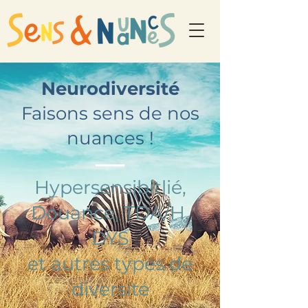
Neurodiversité
Faisons sens de nos
nuances !
Hypersensibitlié,
Douance, TDA/H,
DYS
et autres types de
diversité