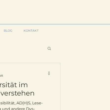
BLOG
KONTAKT
eit
sität im
verstehen
ilität, AD(H)S, Lese-
 und andere Dys-