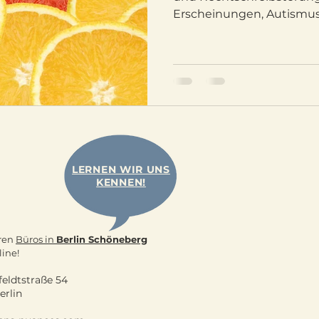
Erscheinungen, Autismus, .
LERNEN WIR UNS
KENNEN!
eren
Büros in
Berlin Schöneberg
line!
feldtstraße 54
erlin