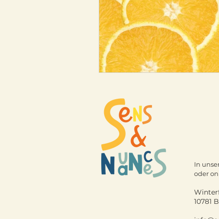
In uns
oder on
Winter
10781 B